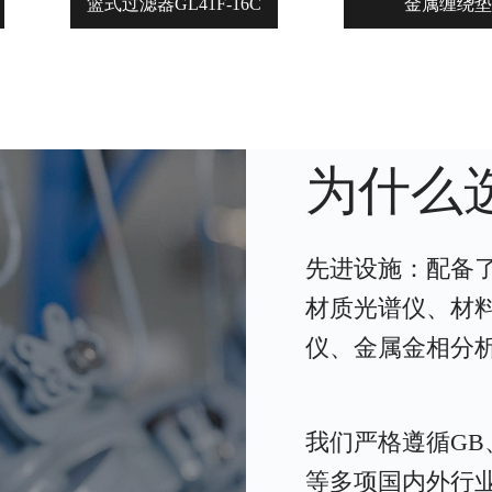
篮式过滤器GL41F-16C
金属缠绕垫
为什么
先进设施：配备了
材质光谱仪、材
仪、金属金相分
我们严格遵循GB、J
等多项国内外行业