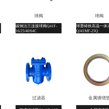
球阀
球阀
碳钢法兰连接球阀Q41F-
球墨铸铁高温一体
16/25/40/64C
QJ41MF-25Q
过滤器
金属缠绕