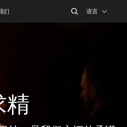
我们
语言
球墨铸铁高温一体式球阀QJ41MF-25Q
铸铁法兰连接球阀Q41F-16
Since 1997