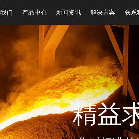
于我们
产品中心
新闻资讯
解决方案
联系
衬氟放料球阀FQ41F46-16C
衬氟球阀Q41F46-16C
碳钢法兰连接球阀Q41F-16/25/40/64C