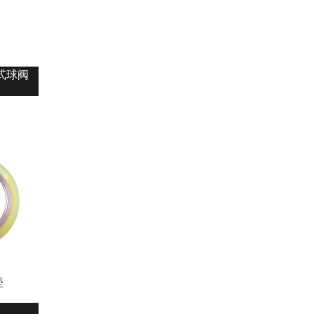
式球阀
垫